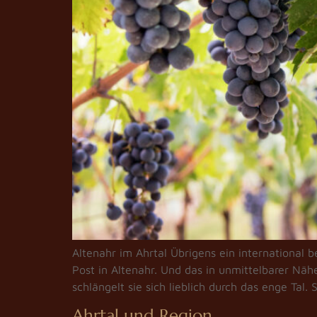
Altenahr im Ahrtal Übrigens ein international 
Post in Altenahr. Und das in unmittelbarer Nä
schlängelt sie sich lieblich durch das enge Tal.
Ahrtal und Region