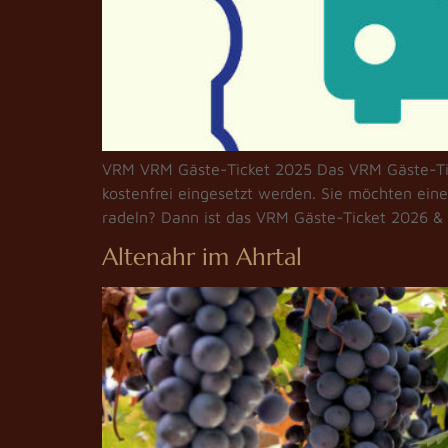
VRM VRM Gäste-Ticket 2025 Das VRM Gäste-Tic
kostenfrei eingesetzt werden. Sie möchten ein
radeln? Dann ist das VRM Gäste-Ticket 2026 & M
Altenahr im Ahrtal