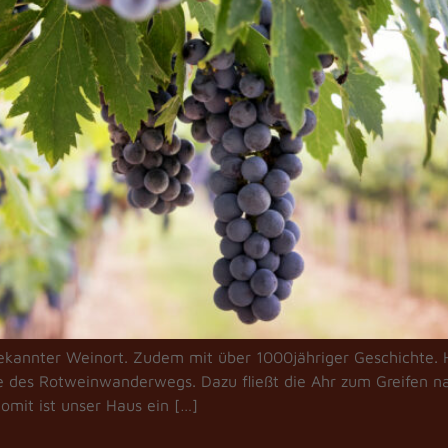
bekannter Weinort. Zudem mit über 1000jähriger Geschichte. H
he des Rotweinwanderwegs. Dazu fließt die Ahr zum Greifen n
 Somit ist unser Haus ein […]