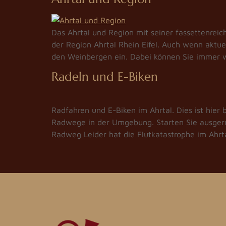
Das Ahrtal und Region mit seiner fassettenreic
der Region Ahrtal Rhein Eifel. Auch wenn aktuel
den Weinbergen ein. Dabei können Sie immer 
Radeln und E-Biken
Radfahren und E-Biken im Ahrtal. Dies ist hier
Radwege in der Umgebung. Starten Sie ausgeruh
Radweg Leider hat die Flutkatastrophe im Ahrta