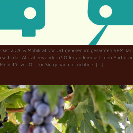
ket 2026 & Mobilität vor Ort gehören im gesamten VRM Ta
erseits das Ahrtal erwandern? Oder andererseits den Ahrtalra
obilität vor Ort für Sie genau das richtige. […]