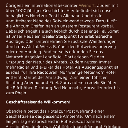
Übrigens ein international bekannter
Weinort
. Zudem mit
über 1000jähriger Geschichte. Hier befindet sich unser
behagliches Hotel zur Post in Altenahr. Und das in
unmittelbarer Nähe des Rotweinwanderwegs. Dazu fließt
die Ahr zum Greifen nah an unserem Restaurant vorbei.
Dabei schlängelt sie sich lieblich durch das enge Tal. Somit
ist unser Haus ein idealer Startpunkt für erlebnisreiche
Ausflüge. Oder unternehmen Sie rustikale Wanderungen
durch das Ahrtal. Wie z. B. über den Rotweinwanderweg
oder den Ahrsteig. Andererseits erkunden Sie das
Naturschutzgebiet Langfigtal. Dort erleben Sie den
Ursprung der Natur des Ahrtals. Zudem nutzen immer
mehr Radler und e-Biker das Hotel. Als Ausgangspunkt ist
es ideal für Ihre Radtouren. Nur wenige Meter vom Hotel
entfernt, startet der Ahrradweg. Zum einen führt er
Richtung Adenau und Eifel. Zum anderen radeln Sie über
die Eifelhöhen Richtung Bad Neuenahr, Ahrweiler oder bis
zum Rhein.
Geschäftsreisende Willkommen!
Obendrein bietet das Hotel zur Post während einer
Geschäftsreise das passende Ambiente. Um nach einem
langen Tag entsprechend in Ruhe auszuspannen.
Alles in allem bieten wir Wohlfühlatmosphäre und Erholung