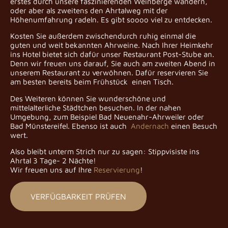
erstes durch unsere faszinierenden Weinberge wandern,
oder aber als zweitens den Ahrtalweg mit der
Höhenumfahrung radeln. Es gibt soooo viel zu entdecken.
Kosten Sie außerdem zwischendurch ruhig einmal die
guten und weit bekannten Ahrweine. Nach Ihrer Heimkehr
ins Hotel bietet sich dafür unser Restaurant Post-Stube an.
Denn wir freuen uns darauf, Sie auch am zweiten Abend in
unserem Restaurant zu verwöhnen. Dafür reservieren Sie
am besten bereits beim Frühstück einen Tisch.
Des Weiteren können Sie wunderschöne und
mittelalterliche Städtchen besuchen. In der nahen
Umgebung, zum Beispiel Bad Neuenahr-Ahrweiler oder
Bad Münstereifel. Ebenso ist auch
Andernach
einen Besuch
wert.
Also bleibt unterm Strich nur zu sagen: Stippvisiste ins
Ahrtal 3 Tage- 2 Nächte!
Wir freuen uns auf Ihre
Reservierung
!
VERFÜGBARKEIT PRÜFEN