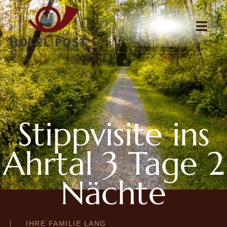
Stippvisite ins
Ahrtal 3 Tage 2
Nächte
IHRE FAMILIE LANG