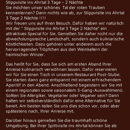
Stippvisite ins Ahrtal 3 Tage – 2 Nächte
Sie möchten unser schönes Tal der roten Trauben
kennenlernen? Dann nichts wie ab, zur Stippvisite ins Ahrtal
3 Tage 2 Nächte !!!!
Wir freuen uns auf Ihren Besuch. Dafür haben wir natürlich
mit der “ Stippvisite ins Ahrtal 3 Tage 2 Nächte“ ein
attraktives Special für Sie. Genießen Sie daher nicht nur die
abwechslungsreiche Landschaft, sondern auch kulinarische
Köstlichkeiten. Dazu gehören unter anderem auch die
hervorragenden Tröpfchen aus den Weinkellern der
heimischen Winzer.
Das heißt für Sie, dass Sie sich am ersten Abend Ihrer
Anreise kulinarisch verwöhnen lassen. Dafür reservieren
wir für Sie einen Tisch in unserem Restaurant Post-Stube.
Sie starten dann ganz entspannt mit einem erfrischendem
Aperitif in den Abend. Anschließend begeistern wir Sie mit
einem regionalen sowie saisonalem 3-Gang-Auswahlmenü.
Sollten Sie Allergiker, Vegetarier oder Veganer sein? Dann
halten wir selbstverständlich dafür eine Alternative für Sie
bereit. Am besten teilen Sie uns dies schon vor, oder aber
spätestens nach, Ihrer Anreise mit.
Darüber hinaus genießen Sie die traumhaft schöne
Umgebung. Bei Ihrer Spittvisite ins Ahrtal können Sie als